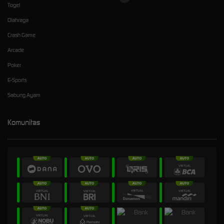
Togel
Olahraga
Crash Game
Arcade
Poker
E-Sports
Sabung Ayam
Komunitas