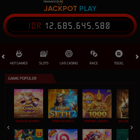
JACKPOT
PLAY
IDR
12,685,645,580
HOT GAMES
SLOTS
LIVE CASINO
RACE
TOGEL
OL
GAME POPULER
GATES OF OLYMPUS POP
STORM OF SETH 2
FORTUNE GARUDA 1000