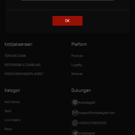
pertama dibandingkan dengan situs slot lainnya. Keunggulan yang membuat SLOT88
menjadi situs slot gacor terbaik terletak pada RTP yang tinggi, memberikan peluang
kemenangan lebih besar di setiap putaran. Daftar sekarang juga di Indoplaybet.
OK
Kebijaksanaan
Platform
TENTANG KAMI
Promosi
RESPONSIBLE GAMBLING
Loyalty
PERATURAN INDOPLAYBET
Referral
Kategori
Dukungan
Hot Games
Indoplaybet
Slots
support@indoplaybet.com
Live Casino
+6281279935591
Race
Indoplaybet